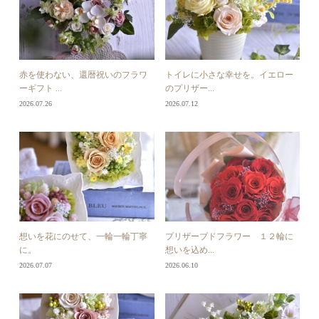
赤を使わない、還暦祝いのフラワ
トイレに小さな幸せを。イエロー
ーギフト ...
のプリザー...
2026.07.26
2026.07.12
想いを花にのせて、一輪一輪丁寧
プリザーブドフラワー １２輪に
に。
想いを込め...
2026.07.07
2026.06.10