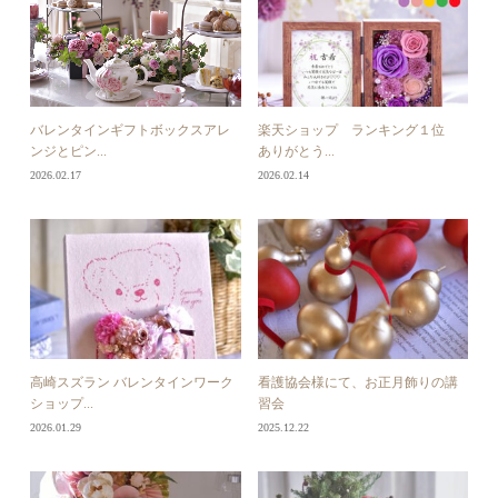
バレンタインギフトボックスアレ
楽天ショップ ランキング１位
ンジとピン...
ありがとう...
2026.02.17
2026.02.14
高崎スズラン バレンタインワーク
看護協会様にて、お正月飾りの講
ショップ...
習会
2026.01.29
2025.12.22