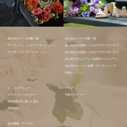
個人向けコース内要一覧
法人向けコース内要一覧
アーティフィシャルフラワーレッスン
法人向けの定期レンタルフラワーサービス
プリザーブドフラワーレッスン
法人向けの定期レンタルフラワーサービス
法人向けディスプレイ設置サービスプラン
フラワーアレ
法人向けイベント企画・ワークショップ・
ンジメント
出張レッスン
レッスンポリシー
ブログ
プライバシーポリシー
写真ギャラリー
特定商取引に基づく表記
利用規約
会社概要・アクセス