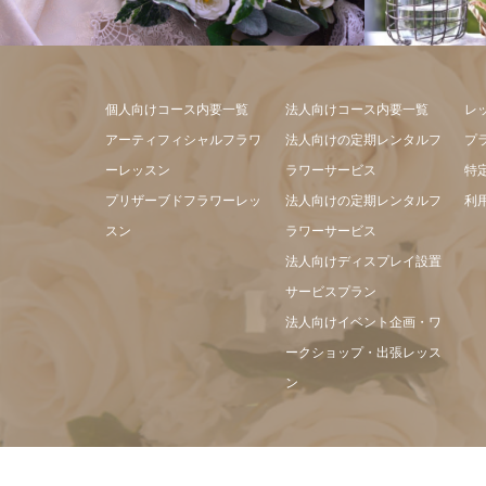
アレンジメ
フラワーアレンジメント
個人向けコース内要一覧
法人向けコース内要一覧
レ
アーティフィシャルフラワ
法人向けの定期レンタルフ
プ
ーレッスン
ラワーサービス
特
プリザーブドフラワーレッ
法人向けの定期レンタルフ
利
スン
ラワーサービス
法人向けディスプレイ設置
サービスプラン
法人向けイベント企画・ワ
ークショップ・出張レッス
ン