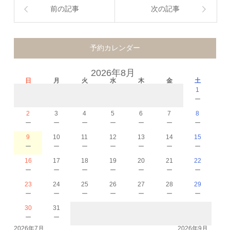
前の記事
次の記事
予約カレンダー
2026年8月
日
月
火
水
木
金
土
1
－
2
3
4
5
6
7
8
－
－
－
－
－
－
－
9
10
11
12
13
14
15
－
－
－
－
－
－
－
16
17
18
19
20
21
22
－
－
－
－
－
－
－
23
24
25
26
27
28
29
－
－
－
－
－
－
－
30
31
－
－
2026年7月
2026年9月