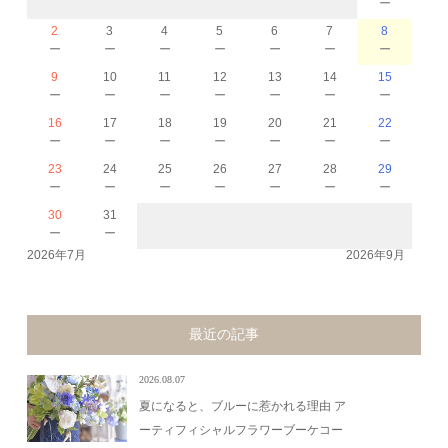
－
2
3
4
5
6
7
8
－
－
－
－
－
－
－
9
10
11
12
13
14
15
－
－
－
－
－
－
－
16
17
18
19
20
21
22
－
－
－
－
－
－
－
23
24
25
26
27
28
29
－
－
－
－
－
－
－
30
31
－
－
2026年7月
2026年9月
最近の記事
2026.08.07
夏になると、ブルーに惹かれる理由 ア
ーティフィシャルフラワーブーケコー