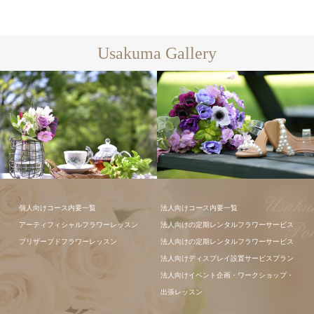
Usakuma Gallery
ギャラリー全
て
フラワーアレンジメン
個人向けコース内要一覧
法人向けコース内要一覧
ト
アーティフィシャルフラワーレッスン
法人向けの定期レンタルフラワーサービス
プリザーブドフラワーレッスン
法人向けの定期レンタルフラワーサービス
法人向けディスプレイ設置サービスプラン
法人向けイベント企画・ワークショップ・
出張レッスン