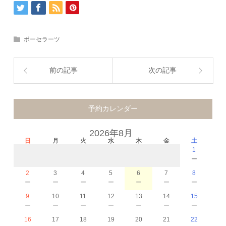
ポーセラーツ
前の記事
次の記事
予約カレンダー
2026年8月
日
月
火
水
木
金
土
1
－
2
3
4
5
6
7
8
－
－
－
－
－
－
－
9
10
11
12
13
14
15
－
－
－
－
－
－
－
16
17
18
19
20
21
22