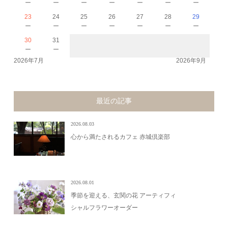
－
－
－
－
－
－
－
23
24
25
26
27
28
29
－
－
－
－
－
－
－
30
31
－
－
2026年7月
2026年9月
最近の記事
2026.08.03
心から満たされるカフェ 赤城倶楽部
2026.08.01
季節を迎える、玄関の花 アーティフィ
シャルフラワーオーダー