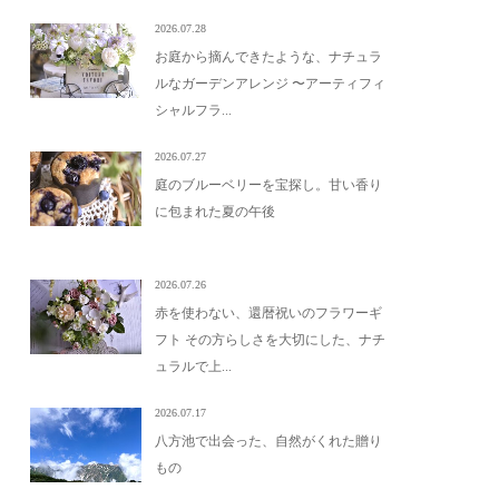
2026.07.28
お庭から摘んできたような、ナチュラ
ルなガーデンアレンジ 〜アーティフィ
シャルフラ...
2026.07.27
庭のブルーベリーを宝探し。甘い香り
に包まれた夏の午後
2026.07.26
赤を使わない、還暦祝いのフラワーギ
フト その方らしさを大切にした、ナチ
ュラルで上...
2026.07.17
八方池で出会った、自然がくれた贈り
もの