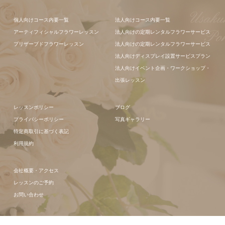
て
フラワーアレンジメン
個人向けコース内要一覧
法人向けコース内要一覧
ト
アーティフィシャルフラワーレッスン
法人向けの定期レンタルフラワーサービス
フラワーアレ
プリザーブドフラワーレッスン
法人向けの定期レンタルフラワーサービス
ンジメント
法人向けディスプレイ設置サービスプラン
法人向けイベント企画・ワークショップ・
出張レッスン
レッスンポリシー
ブログ
プライバシーポリシー
写真ギャラリー
特定商取引に基づく表記
利用規約
会社概要・アクセス
レッスンのご予約
お問い合わせ