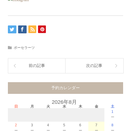
ポーセラーツ
前の記事
次の記事
予約カレンダー
2026年8月
日
月
火
水
木
金
土
1
－
2
3
4
5
6
7
8
－
－
－
－
－
－
－