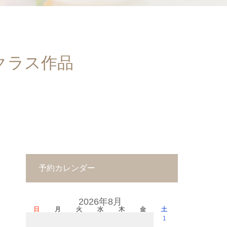
Rクラス作品
予約カレンダー
2026年8月
日
月
火
水
木
金
土
1
－