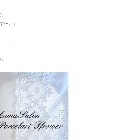
て。
す〜。」
・・。
ね。