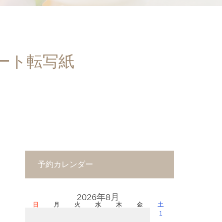
ート転写紙
予約カレンダー
2026年8月
日
月
火
水
木
金
土
1
－