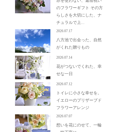
赤を使わない、還暦祝い
のフラワーギフト その方
らしさを大切にした、ナ
チュラルで上...
2026.07.17
八方池で出会った、自然
がくれた贈りもの
2026.07.14
花がつないでくれた、幸
せな一日
2026.07.12
トイレに小さな幸せを。
イエローのプリザーブド
フラワーアレンジ
2026.07.07
想いを花にのせて、一輪