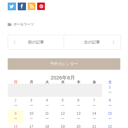
ポーセラーツ
前の記事
次の記事
予約カレンダー
2026年8月
日
月
火
水
木
金
土
1
－
2
3
4
5
6
7
8
－
－
－
－
－
－
－
9
10
11
12
13
14
15
－
－
－
－
－
－
－
16
17
18
19
20
21
22