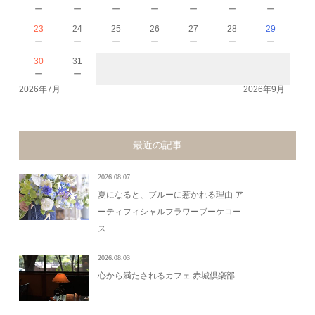
－
－
－
－
－
－
－
23
24
25
26
27
28
29
－
－
－
－
－
－
－
30
31
－
－
2026年7月
2026年9月
最近の記事
2026.08.07
夏になると、ブルーに惹かれる理由 ア
ーティフィシャルフラワーブーケコー
ス
2026.08.03
心から満たされるカフェ 赤城倶楽部