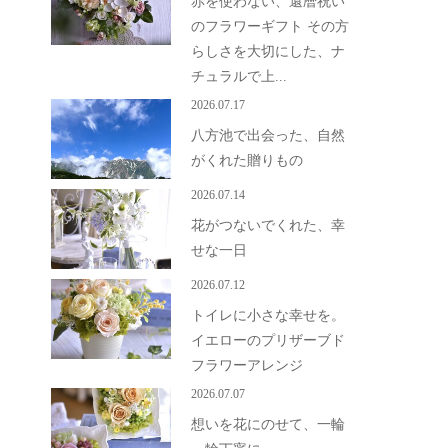
赤を使わない、還暦祝い
のフラワーギフト その方
らしさを大切にした、ナ
チュラルで上...
2026.07.17
八方池で出会った、自然
がくれた贈りもの
2026.07.14
花がつないでくれた、幸
せな一日
2026.07.12
トイレに小さな幸せを。
イエローのプリザーブド
フラワーアレンジ
2026.07.07
想いを花にのせて、一輪