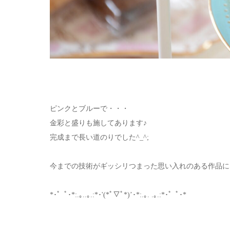
ピンクとブルーで・・・
金彩と盛りも施してあります♪
完成まで長い道のりでした^_^;
今までの技術がギッシリつまった思い入れのある作品に
*･゜ﾟ･*:.｡..｡.:*･'(*ﾟ▽ﾟ*)’･*:.｡. .｡.:*･゜ﾟ･*