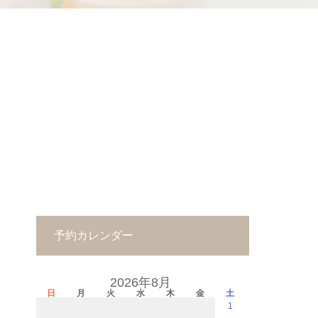
予約カレンダー
2026年8月
日
月
火
水
木
金
土
1
－