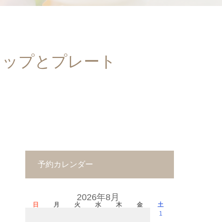
カップとプレート
予約カレンダー
2026年8月
日
月
火
水
木
金
土
1
－