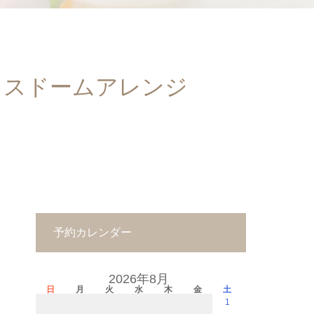
ラスドームアレンジ
予約カレンダー
2026年8月
日
月
火
水
木
金
土
1
－