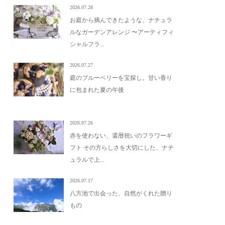
2026.07.28
お庭から摘んできたような、ナチュラ
ルなガーデンアレンジ 〜アーティフィ
シャルフラ...
2026.07.27
庭のブルーベリーを宝探し。甘い香り
に包まれた夏の午後
2026.07.26
赤を使わない、還暦祝いのフラワーギ
フト その方らしさを大切にした、ナチ
ュラルで上...
2026.07.17
八方池で出会った、自然がくれた贈り
もの