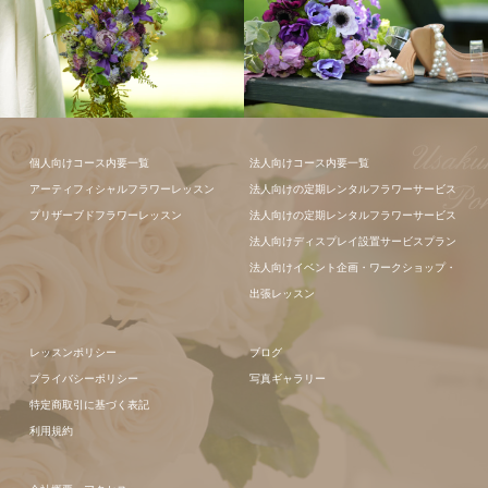
ギャラリー全
て
フラワーアレンジメン
個人向けコース内要一覧
法人向けコース内要一覧
ト
アーティフィシャルフラワーレッスン
法人向けの定期レンタルフラワーサービス
プリザーブドフラワーレッスン
法人向けの定期レンタルフラワーサービス
法人向けディスプレイ設置サービスプラン
法人向けイベント企画・ワークショップ・
出張レッスン
レッスンポリシー
ブログ
プライバシーポリシー
写真ギャラリー
特定商取引に基づく表記
利用規約