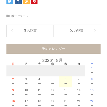
ポーセラーツ
前の記事
次の記事
予約カレンダー
2026年8月
日
月
火
水
木
金
土
1
－
2
3
4
5
6
7
8
－
－
－
－
－
－
－
9
10
11
12
13
14
15
－
－
－
－
－
－
－
16
17
18
19
20
21
22
－
－
－
－
－
－
－