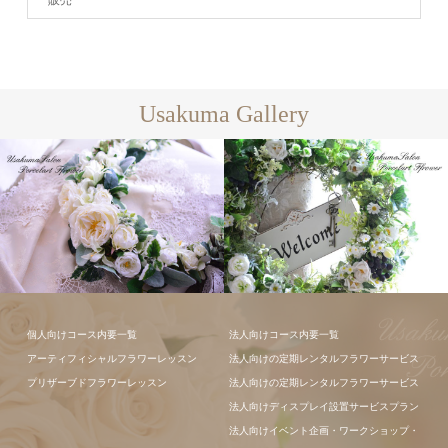
販売
Usakuma Gallery
フラワーアレ
フラワーアレ
個人向けコース内要一覧
法人向けコース内要一覧
ンジメント
ンジメント
アーティフィシャルフラワーレッスン
法人向けの定期レンタルフラワーサービス
プリザーブドフラワーレッスン
法人向けの定期レンタルフラワーサービス
法人向けディスプレイ設置サービスプラン
法人向けイベント企画・ワークショップ・