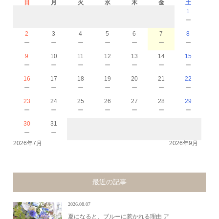
日
月
火
水
木
金
土
1
－
2
3
4
5
6
7
8
－
－
－
－
－
－
－
9
10
11
12
13
14
15
－
－
－
－
－
－
－
16
17
18
19
20
21
22
－
－
－
－
－
－
－
23
24
25
26
27
28
29
－
－
－
－
－
－
－
30
31
－
－
2026年7月
2026年9月
最近の記事
2026.08.07
夏になると、ブルーに惹かれる理由 ア