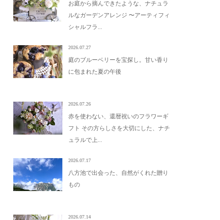
お庭から摘んできたような、ナチュラ
ルなガーデンアレンジ 〜アーティフィ
シャルフラ...
2026.07.27
庭のブルーベリーを宝探し。甘い香り
に包まれた夏の午後
2026.07.26
赤を使わない、還暦祝いのフラワーギ
フト その方らしさを大切にした、ナチ
ュラルで上...
2026.07.17
八方池で出会った、自然がくれた贈り
もの
2026.07.14