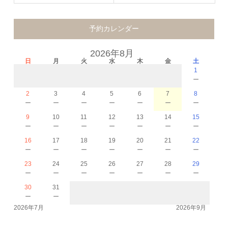
予約カレンダー
2026年8月
日
月
火
水
木
金
土
1
－
2
3
4
5
6
7
8
－
－
－
－
－
－
－
9
10
11
12
13
14
15
－
－
－
－
－
－
－
16
17
18
19
20
21
22
－
－
－
－
－
－
－
23
24
25
26
27
28
29
－
－
－
－
－
－
－
30
31
－
－
2026年7月
2026年9月