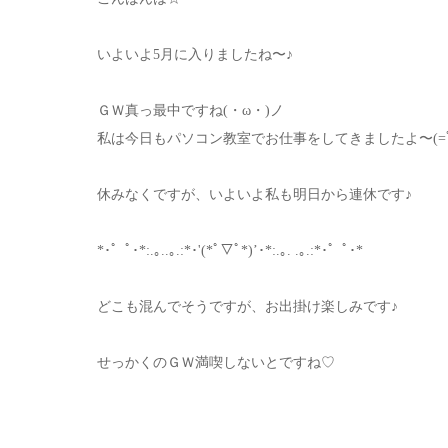
いよいよ5月に入りましたね〜♪
ＧＷ真っ最中ですね(・ω・)ノ
私は今日もパソコン教室でお仕事をしてきましたよ〜(=ﾟω
休みなくですが、いよいよ私も明日から連休です♪
*･゜ﾟ･*:.｡..｡.:*･'(*ﾟ▽ﾟ*)’･*:.｡. .｡.:*･゜ﾟ･*
どこも混んでそうですが、お出掛け楽しみです♪
せっかくのＧＷ満喫しないとですね♡