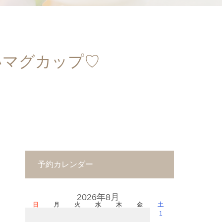
いマグカップ♡
予約カレンダー
2026年8月
日
月
火
水
木
金
土
1
－