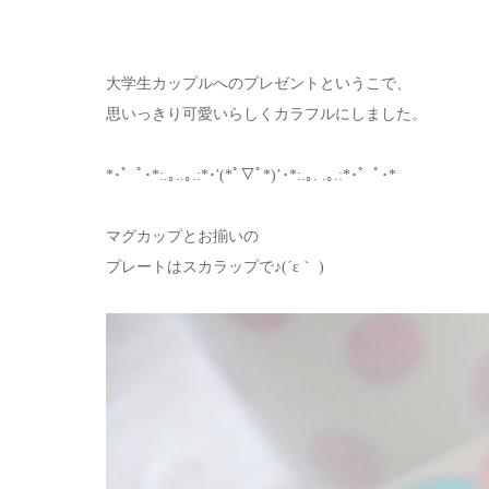
大学生カップルへのプレゼントというこで、
思いっきり可愛いらしくカラフルにしました。
*･゜ﾟ･*:.｡..｡.:*･'(*ﾟ▽ﾟ*)’･*:.｡. .｡.:*･゜ﾟ･*
マグカップとお揃いの
プレートはスカラップで♪(´ε｀ )