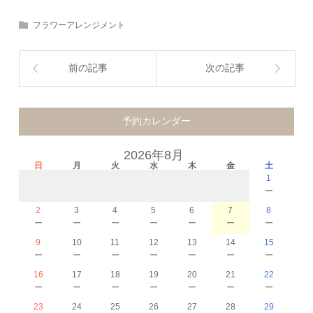
フラワーアレンジメント
前の記事
次の記事
予約カレンダー
2026年8月
日
月
火
水
木
金
土
1
－
2
3
4
5
6
7
8
－
－
－
－
－
－
－
9
10
11
12
13
14
15
－
－
－
－
－
－
－
16
17
18
19
20
21
22
－
－
－
－
－
－
－
23
24
25
26
27
28
29