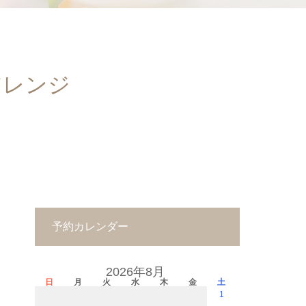
アレンジ
予約カレンダー
2026年8月
日
月
火
水
木
金
土
1
－