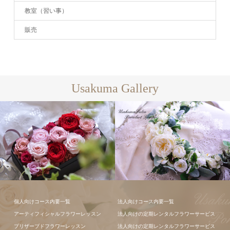
教室（習い事）
販売
Usakuma Gallery
ギャラリー全
て
フラワーアレンジメン
個人向けコース内要一覧
法人向けコース内要一覧
ト
アーティフィシャルフラワーレッスン
法人向けの定期レンタルフラワーサービス
フラワーアレ
プリザーブドフラワーレッスン
法人向けの定期レンタルフラワーサービス