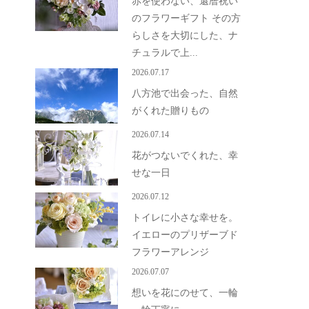
赤を使わない、還暦祝い
のフラワーギフト その方
らしさを大切にした、ナ
チュラルで上...
2026.07.17
八方池で出会った、自然
がくれた贈りもの
2026.07.14
花がつないでくれた、幸
せな一日
2026.07.12
トイレに小さな幸せを。
イエローのプリザーブド
フラワーアレンジ
2026.07.07
想いを花にのせて、一輪