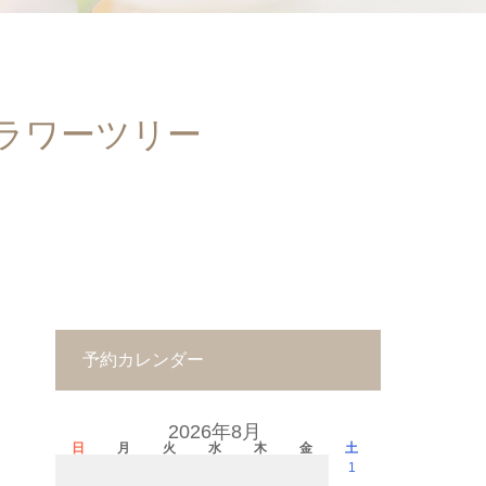
ラワーツリー
予約カレンダー
2026年8月
日
月
火
水
木
金
土
1
－