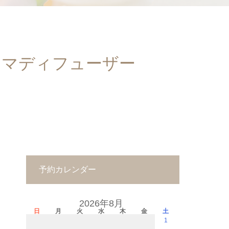
ロマディフューザー
予約カレンダー
2026年8月
日
月
火
水
木
金
土
1
－