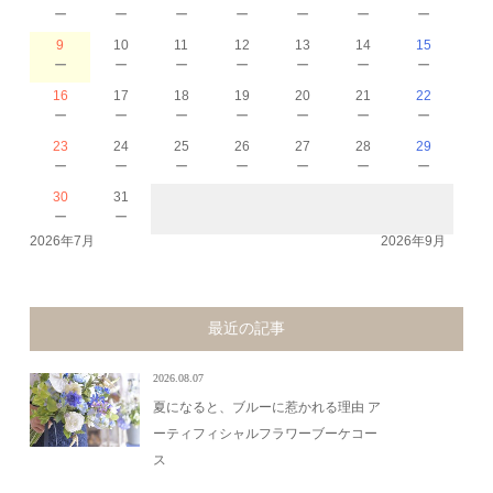
－
－
－
－
－
－
－
9
10
11
12
13
14
15
－
－
－
－
－
－
－
16
17
18
19
20
21
22
－
－
－
－
－
－
－
23
24
25
26
27
28
29
－
－
－
－
－
－
－
30
31
－
－
2026年7月
2026年9月
最近の記事
2026.08.07
夏になると、ブルーに惹かれる理由 ア
ーティフィシャルフラワーブーケコー
ス