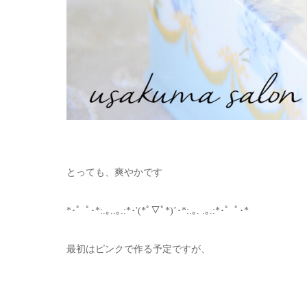
とっても、爽やかです
*･゜ﾟ･*:.｡..｡.:*･'(*ﾟ▽ﾟ*)’･*:.｡. .｡.:*･゜ﾟ･*
最初はピンクで作る予定ですが、