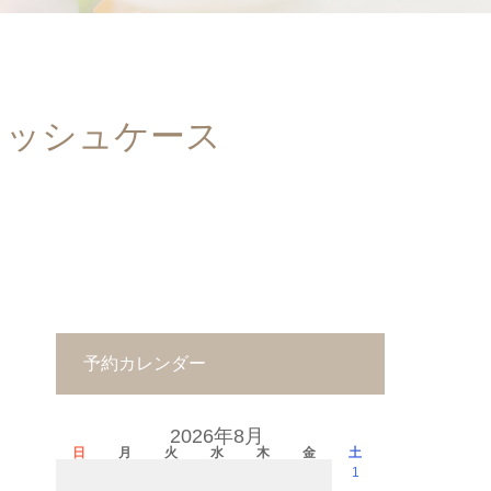
ィッシュケース
予約カレンダー
2026年8月
日
月
火
水
木
金
土
1
－