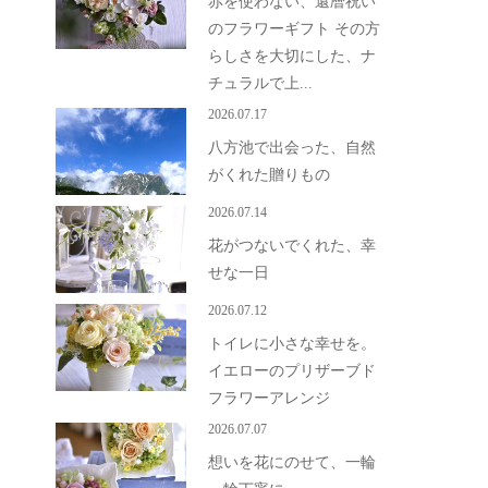
赤を使わない、還暦祝い
のフラワーギフト その方
らしさを大切にした、ナ
チュラルで上...
2026.07.17
八方池で出会った、自然
がくれた贈りもの
2026.07.14
花がつないでくれた、幸
せな一日
2026.07.12
トイレに小さな幸せを。
イエローのプリザーブド
フラワーアレンジ
2026.07.07
想いを花にのせて、一輪