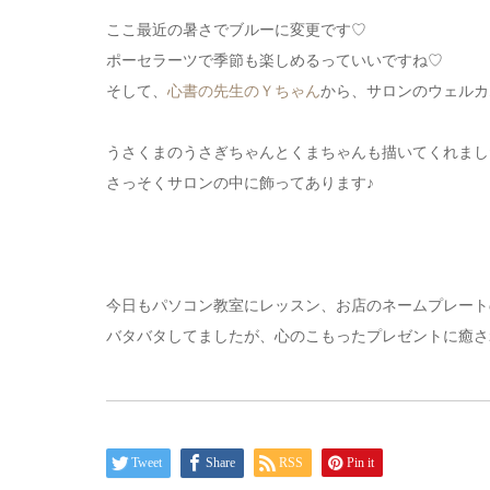
ここ最近の暑さでブルーに変更です♡
ポーセラーツで季節も楽しめるっていいですね♡
そして、
心書の先生のＹちゃん
から、サロンのウェルカ
うさくまのうさぎちゃんとくまちゃんも描いてくれまし
さっそくサロンの中に飾ってあります♪
今日もパソコン教室にレッスン、お店のネームプレート
バタバタしてましたが、心のこもったプレゼントに癒さ
Tweet
Share
RSS
Pin it