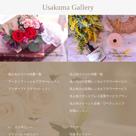
Usakuma Gallery
フラワーアレ
個人向けコース内要一覧
法人向けコース内要一覧
ンジメント
アーティフィシャルフラワーレッスン
法人向けの定期レンタルフラワーサービス
プリザーブドフラワーレッスン
法人向けの定期レンタルフラワーサービス
法人向けディスプレイ設置サービスプラン
法人向けイベント企画・ワークショップ・
出張レッスン
レッスンポリシー
ブログ
プライバシーポリシー
写真ギャラリー