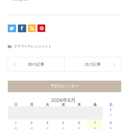
フラワーアレンジメント
前の記事
次の記事
予約カレンダー
2026年8月
日
月
火
水
木
金
土
1
－
2
3
4
5
6
7
8
－
－
－
－
－
－
－