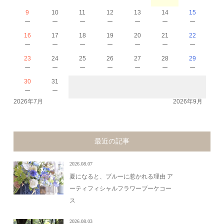
9
10
11
12
13
14
15
－
－
－
－
－
－
－
16
17
18
19
20
21
22
－
－
－
－
－
－
－
23
24
25
26
27
28
29
－
－
－
－
－
－
－
30
31
－
－
2026年7月
2026年9月
最近の記事
2026.08.07
夏になると、ブルーに惹かれる理由 ア
ーティフィシャルフラワーブーケコー
ス
2026.08.03