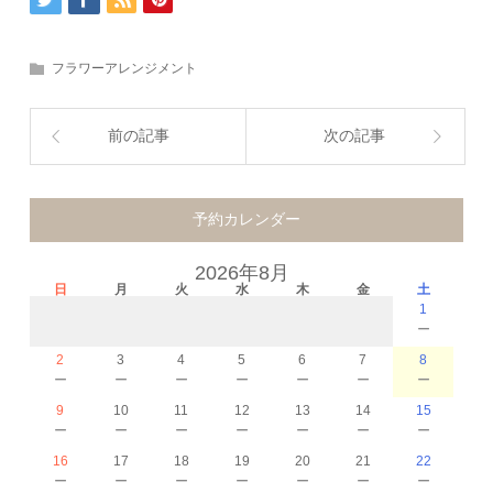
フラワーアレンジメント
前の記事
次の記事
予約カレンダー
2026年8月
日
月
火
水
木
金
土
1
－
2
3
4
5
6
7
8
－
－
－
－
－
－
－
9
10
11
12
13
14
15
－
－
－
－
－
－
－
16
17
18
19
20
21
22
－
－
－
－
－
－
－