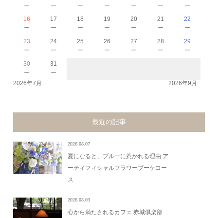
－
－
－
－
－
－
－
16
17
18
19
20
21
22
－
－
－
－
－
－
－
23
24
25
26
27
28
29
－
－
－
－
－
－
－
30
31
－
－
2026年7月
2026年9月
最近の記事
2026.08.07
夏になると、ブルーに惹かれる理由 ア
ーティフィシャルフラワーブーケコー
ス
2026.08.03
心から満たされるカフェ 赤城倶楽部