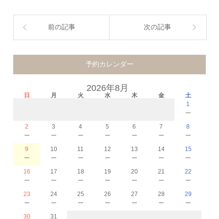
前の記事
次の記事
予約カレンダー
2026年8月
日
月
火
水
木
金
土
1
－
2
3
4
5
6
7
8
－
－
－
－
－
－
－
9
10
11
12
13
14
15
－
－
－
－
－
－
－
16
17
18
19
20
21
22
－
－
－
－
－
－
－
23
24
25
26
27
28
29
－
－
－
－
－
－
－
30
31