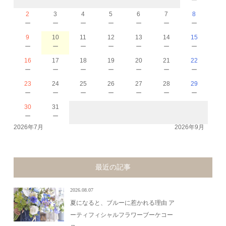
2
3
4
5
6
7
8
－
－
－
－
－
－
－
9
10
11
12
13
14
15
－
－
－
－
－
－
－
16
17
18
19
20
21
22
－
－
－
－
－
－
－
23
24
25
26
27
28
29
－
－
－
－
－
－
－
30
31
－
－
2026年7月
2026年9月
最近の記事
2026.08.07
夏になると、ブルーに惹かれる理由 ア
ーティフィシャルフラワーブーケコー