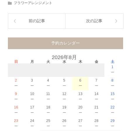
フラワーアレンジメント
前の記事
次の記事
予約カレンダー
2026年8月
日
月
火
水
木
金
土
1
－
2
3
4
5
6
7
8
－
－
－
－
－
－
－
9
10
11
12
13
14
15
－
－
－
－
－
－
－
16
17
18
19
20
21
22
－
－
－
－
－
－
－
23
24
25
26
27
28
29
－
－
－
－
－
－
－