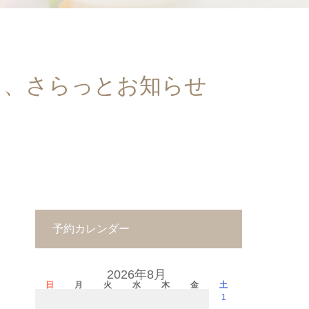
と、さらっとお知らせ
予約カレンダー
2026年8月
日
月
火
水
木
金
土
1
－