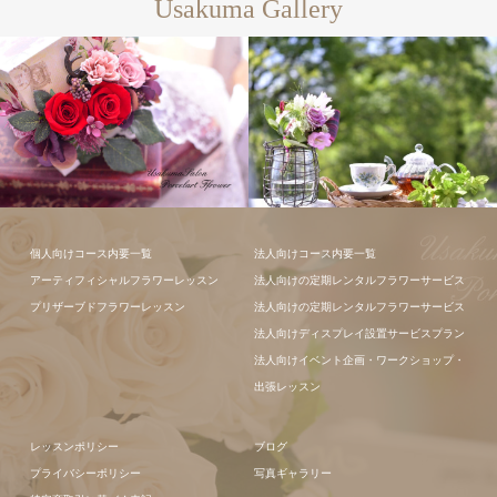
Usakuma Gallery
ギャラリー全
て
フラワーアレンジメン
フラワーアレ
個人向けコース内要一覧
法人向けコース内要一覧
ト
ンジメント
アーティフィシャルフラワーレッスン
法人向けの定期レンタルフラワーサービス
プリザーブドフラワーレッスン
法人向けの定期レンタルフラワーサービス
法人向けディスプレイ設置サービスプラン
法人向けイベント企画・ワークショップ・
出張レッスン
レッスンポリシー
ブログ
プライバシーポリシー
写真ギャラリー