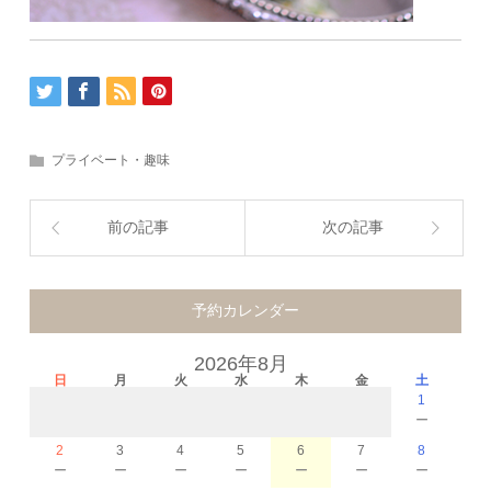
プライベート・趣味
前の記事
次の記事
予約カレンダー
2026年8月
日
月
火
水
木
金
土
1
－
2
3
4
5
6
7
8
－
－
－
－
－
－
－