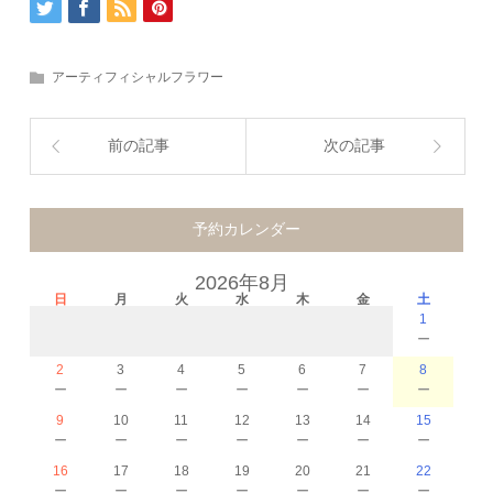
アーティフィシャルフラワー
前の記事
次の記事
予約カレンダー
2026年8月
日
月
火
水
木
金
土
1
－
2
3
4
5
6
7
8
－
－
－
－
－
－
－
9
10
11
12
13
14
15
－
－
－
－
－
－
－
16
17
18
19
20
21
22
－
－
－
－
－
－
－