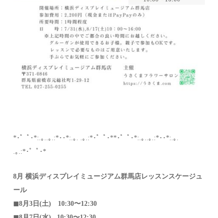
*･゜ﾟ･*:.｡..｡.:*･･*:.｡. .｡.:*･゜ﾟ･**･゜ﾟ･*:.｡..｡.:*･･*:.｡.
.｡.:*･゜ﾟ･*
8月 横浜ディスプレイミュージアム群馬店レッスンスケージュ
ール
◼︎8月3日(土) 10:30〜12:30
◼︎8月7日(水) 10:30〜12:30