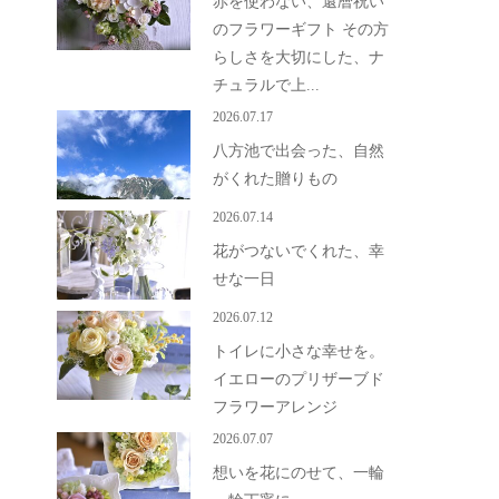
赤を使わない、還暦祝い
のフラワーギフト その方
らしさを大切にした、ナ
チュラルで上...
2026.07.17
八方池で出会った、自然
がくれた贈りもの
2026.07.14
花がつないでくれた、幸
せな一日
2026.07.12
トイレに小さな幸せを。
イエローのプリザーブド
フラワーアレンジ
2026.07.07
想いを花にのせて、一輪