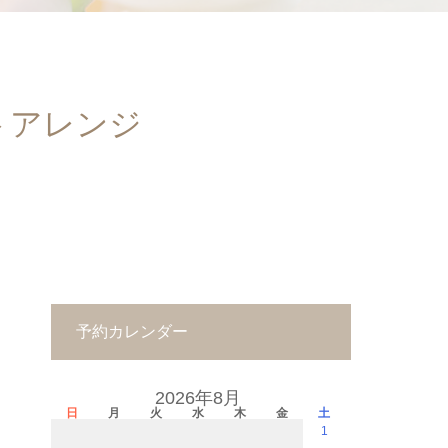
トアレンジ
予約カレンダー
2026年8月
日
月
火
水
木
金
土
1
－