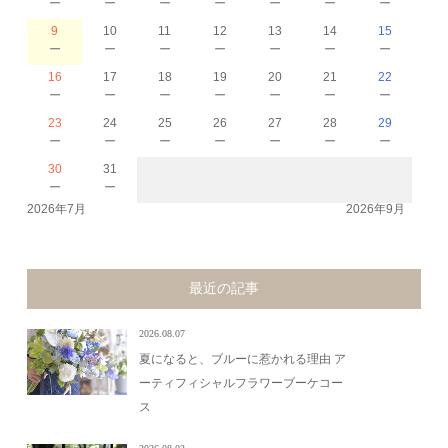
－
－
－
－
－
－
－
9
10
11
12
13
14
15
－
－
－
－
－
－
－
16
17
18
19
20
21
22
－
－
－
－
－
－
－
23
24
25
26
27
28
29
－
－
－
－
－
－
－
30
31
－
－
2026年7月
2026年9月
最近の記事
2026.08.07
夏になると、ブルーに惹かれる理由 ア
ーティフィシャルフラワーブーケコー
ス