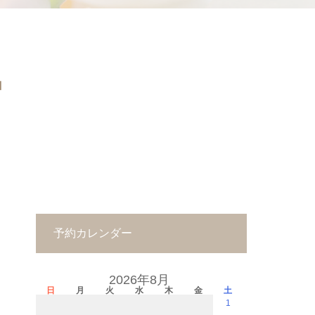
中
予約カレンダー
2026年8月
日
月
火
水
木
金
土
1
－