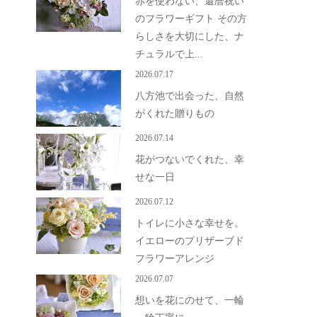
赤を使わない、還暦祝い
のフラワーギフト その方
らしさを大切にした、ナ
チュラルで上...
2026.07.17
八方池で出会った、自然
がくれた贈りもの
2026.07.14
花がつないでくれた、幸
せな一日
2026.07.12
トイレに小さな幸せを。
イエローのプリザーブド
フラワーアレンジ
2026.07.07
想いを花にのせて、一輪