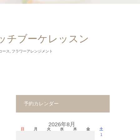
ッチブーケレッスン
コース
,
フラワーアレンジメント
予約カレンダー
2026年8月
日
月
火
水
木
金
土
1
－