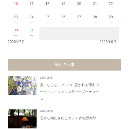
16
17
18
19
20
21
22
－
－
－
－
－
－
－
23
24
25
26
27
28
29
－
－
－
－
－
－
－
30
31
－
－
2026年7月
2026年9月
最近の記事
2026.08.07
夏になると、ブルーに惹かれる理由 ア
ーティフィシャルフラワーブーケコー
ス
2026.08.03
心から満たされるカフェ 赤城倶楽部