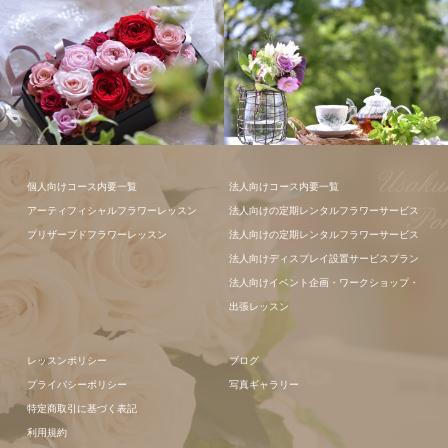
ギャラリー全
て
フラワーアレンジメン
フラワーアレ
個人向けコース内要一覧
法人向けコース内要一覧
ト
ンジメント
アーティフィシャルフラワーレッスン
法人向けの定期レンタルフラワーサービス
プリザーブドフラワーレッスン
法人向けの定期レンタルフラワーサービス
法人向けディスプレイ設置サービスプラン
法人向けイベント企画・ワークショップ・
出張レッスン
レッスンポリシー
ブログ
プライバシーポリシー
写真ギャラリー
特定商取引に基づく表記
利用規約