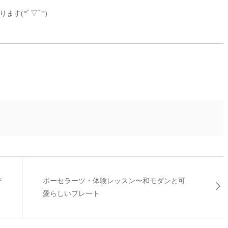
す(*ﾟ▽ﾟ*)
デ
ポーセラーツ・体験レッスン〜和モダンと可
愛らしいプレート