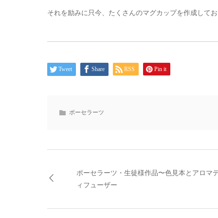
それを励みに只今、たくさんのマグカップを作成しておりま
Tweet
Share
RSS
Pin it
ポーセラーツ
ポーセラーツ・生徒様作品〜色見本とアロマ
ィフューザー