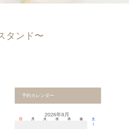
スタンド〜
予約カレンダー
2026年8月
日
月
火
水
木
金
土
1
－