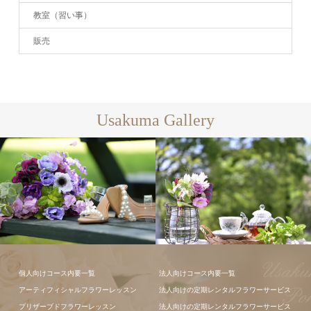
教室（習い事）
販売
Usakuma Gallery
ギャラリー全
て
フラワーアレンジメン
個人向けコース内要一覧
法人向けコース内要一覧
ト
アーティフィシャルフラワーレッスン
法人向けの定期レンタルフラワーサービス
プリザーブドフラワーレッスン
法人向けの定期レンタルフラワーサービス