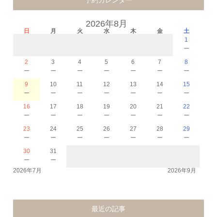
予約カレンダー
2026年8月
日
月
火
水
木
金
土
1
－
2
3
4
5
6
7
8
－
－
－
－
－
－
－
9
10
11
12
13
14
15
－
－
－
－
－
－
－
16
17
18
19
20
21
22
－
－
－
－
－
－
－
23
24
25
26
27
28
29
－
－
－
－
－
－
－
30
31
－
－
2026年7月
2026年9月
最近の記事