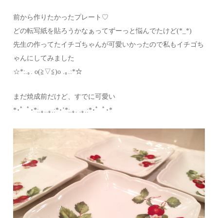
前から作りたかったプレート♡
どの転写紙を貼ろうかなぁってずーっと悩んでたけど(*_*)
先生の作ってたイチゴちゃんが可愛いかったので私もイチゴち
ゃんにしてみました
☆*:.｡. o(≧▽≦)o .｡.:*☆
まだ焼成前だけど、すでに可愛い
*･゜ﾟ･*:.｡..｡.:*･’*:.｡. .｡.:*･゜ﾟ･*