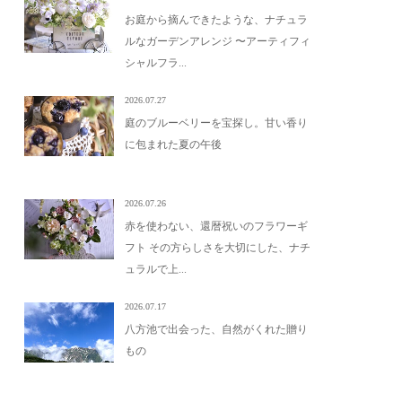
お庭から摘んできたような、ナチュラ
ルなガーデンアレンジ 〜アーティフィ
シャルフラ...
2026.07.27
庭のブルーベリーを宝探し。甘い香り
に包まれた夏の午後
2026.07.26
赤を使わない、還暦祝いのフラワーギ
フト その方らしさを大切にした、ナチ
ュラルで上...
2026.07.17
八方池で出会った、自然がくれた贈り
もの