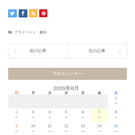
プライベート・趣味
前の記事
次の記事
予約カレンダー
2026年8月
日
月
火
水
木
金
土
1
－
2
3
4
5
6
7
8
－
－
－
－
－
－
－
9
10
11
12
13
14
15
－
－
－
－
－
－
－