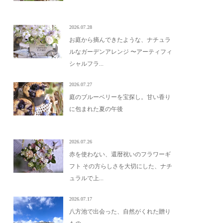
2026.07.28
お庭から摘んできたような、ナチュラ
ルなガーデンアレンジ 〜アーティフィ
シャルフラ...
2026.07.27
庭のブルーベリーを宝探し。甘い香り
に包まれた夏の午後
2026.07.26
赤を使わない、還暦祝いのフラワーギ
フト その方らしさを大切にした、ナチ
ュラルで上...
2026.07.17
八方池で出会った、自然がくれた贈り