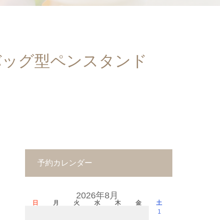
バッグ型ペンスタンド
予約カレンダー
2026年8月
日
月
火
水
木
金
土
1
－