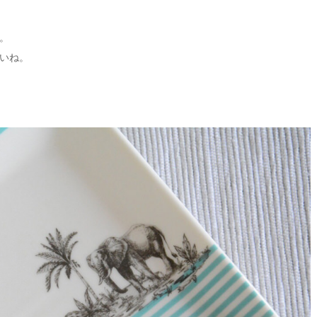
。
いね。