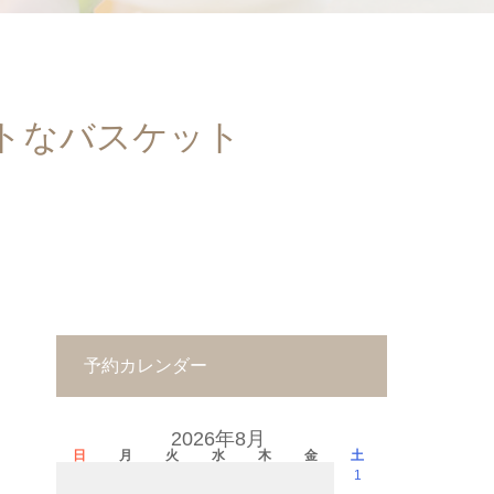
トなバスケット
予約カレンダー
2026年8月
日
月
火
水
木
金
土
1
－