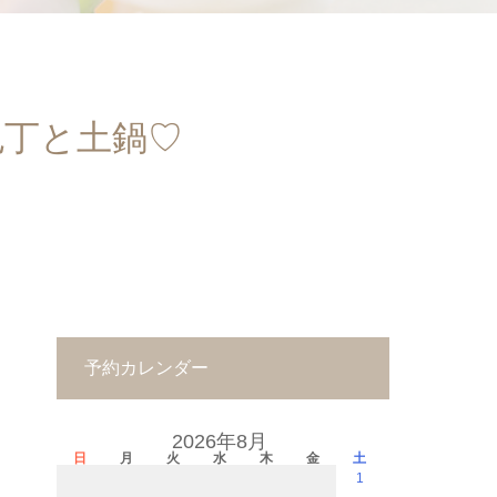
包丁と土鍋♡
予約カレンダー
2026年8月
日
月
火
水
木
金
土
1
－