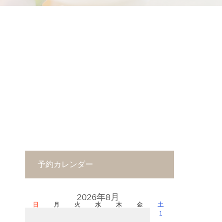
予約カレンダー
2026年8月
日
月
火
水
木
金
土
1
－