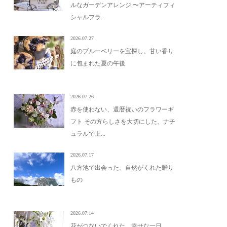
ルなガーデンアレンジ 〜アーティフィ
シャルフラ...
2026.07.27
庭のブルーベリーを宝探し。甘い香り
に包まれた夏の午後
2026.07.26
赤を使わない、還暦祝いのフラワーギ
フト その方らしさを大切にした、ナチ
ュラルで上...
2026.07.17
八方池で出会った、自然がくれた贈り
もの
2026.07.14
花がつないでくれた、幸せな一日