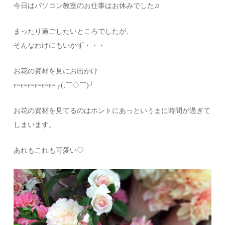
今日はパソコン教室のお仕事はお休みでした♫
まったり過ごしたいところでしたが、
そんなわけにもいかず・・・
お花の資材を見にお出かけ
ε=ε=ε=ε=ε=ε=┌(;￣◇￣)┘
お花の資材を見てるのはホントにあっというまに時間が過ぎて
しまいます。
あれもこれも可愛い♡