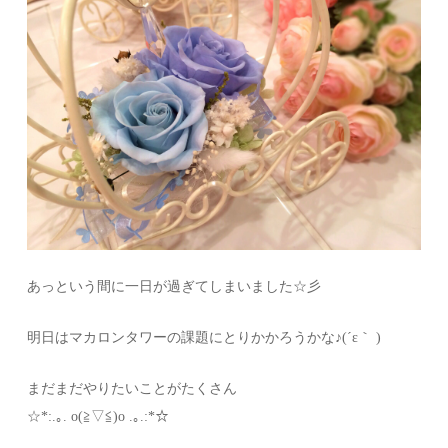
あっという間に一日が過ぎてしまいました☆彡
明日はマカロンタワーの課題にとりかかろうかな♪(´ε｀ )
まだまだやりたいことがたくさん
☆*:.｡. o(≧▽≦)o .｡.:*☆