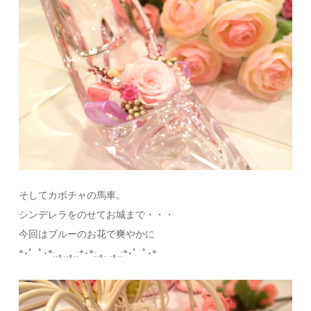
そしてカボチャの馬車。
シンデレラをのせてお城まで・・・
今回はブルーのお花で爽やかに
*･゜ﾟ･*:.｡..｡.:*･*:.｡. .｡.:*･゜ﾟ･*