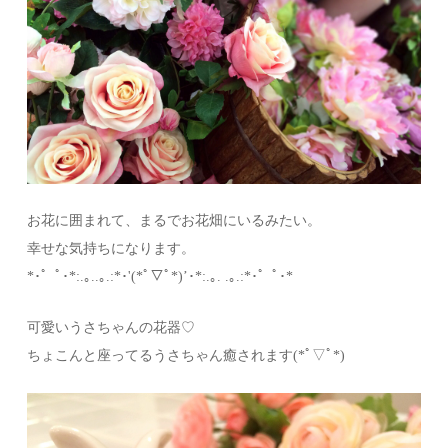
お花に囲まれて、まるでお花畑にいるみたい。
幸せな気持ちになります。
*･゜ﾟ･*:.｡..｡.:*･'(*ﾟ▽ﾟ*)’･*:.｡. .｡.:*･゜ﾟ･*
可愛いうさちゃんの花器♡
ちょこんと座ってるうさちゃん癒されます(*ﾟ▽ﾟ*)