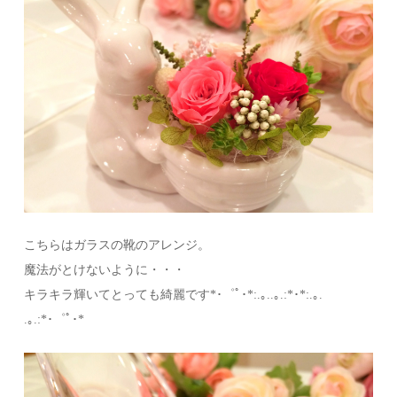
こちらはガラスの靴のアレンジ。
魔法がとけないように・・・
キラキラ輝いてとっても綺麗です*･゜ﾟ･*:.｡..｡.:*･*:.｡.
.｡.:*･゜ﾟ･*