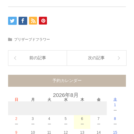
プリザーブドフラワー
前の記事
次の記事
予約カレンダー
2026年8月
日
月
火
水
木
金
土
1
－
2
3
4
5
6
7
8
－
－
－
－
－
－
－
9
10
11
12
13
14
15