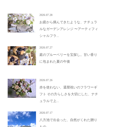
2026.07.28
お庭から摘んできたような、ナチュラ
ルなガーデンアレンジ 〜アーティフィ
シャルフラ...
2026.07.27
庭のブルーベリーを宝探し。甘い香り
に包まれた夏の午後
2026.07.26
赤を使わない、還暦祝いのフラワーギ
フト その方らしさを大切にした、ナチ
ュラルで上...
2026.07.17
八方池で出会った、自然がくれた贈り
もの