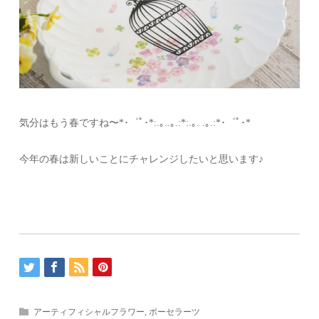
気分はもう春ですね〜*･゜ﾟ･*:.｡..｡.:*:.｡. .｡.:*･゜ﾟ･*
今年の春は新しいことにチャレンジしたいと思います♪
アーティフィシャルフラワー
,
ポーセラーツ