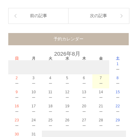
前の記事
次の記事
予約カレンダー
2026年8月
日
月
火
水
木
金
土
1
－
2
3
4
5
6
7
8
－
－
－
－
－
－
－
9
10
11
12
13
14
15
－
－
－
－
－
－
－
16
17
18
19
20
21
22
－
－
－
－
－
－
－
23
24
25
26
27
28
29
－
－
－
－
－
－
－
30
31